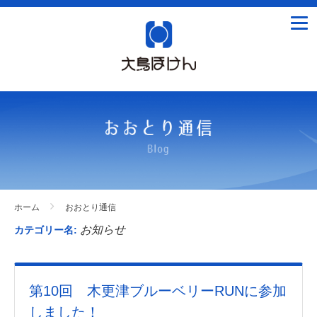
tog
nav
ホーム
おおとり通信
お知らせ
カテゴリー名:
第10回 木更津ブルーベリーRUNに参加
しました！