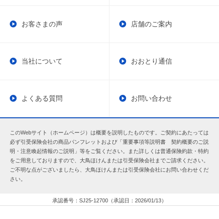
お客さまの声
店舗のご案内
当社について
おおとり通信
よくある質問
お問い合わせ
このWebサイト（ホームページ）は概要を説明したものです。ご契約にあたっては
必ず引受保険会社の商品パンフレットおよび「重要事項等説明書 契約概要のご説
明・注意喚起情報のご説明」等をご覧ください。また詳しくは普通保険約款・特約
をご用意しておりますので、大鳥ほけんまたは引受保険会社までご請求ください。
ご不明な点がございましたら、大鳥ほけんまたは引受保険会社にお問い合わせくだ
さい。
承認番号：SJ25-12700（承認日：2026/01/13）