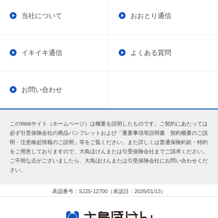
当社について
おおとり通信
イキイキ通信
よくある質問
お問い合わせ
このWebサイト（ホームページ）は概要を説明したものです。ご契約にあたっては
必ず引受保険会社の商品パンフレットおよび「重要事項等説明書 契約概要のご説
明・注意喚起情報のご説明」等をご覧ください。また詳しくは普通保険約款・特約
をご用意しておりますので、大鳥ほけんまたは引受保険会社までご請求ください。
ご不明な点がございましたら、大鳥ほけんまたは引受保険会社にお問い合わせくだ
さい。
承認番号：SJ25-12700（承認日：2026/01/13）