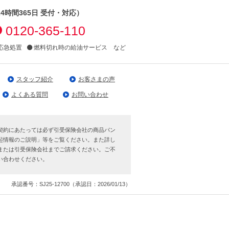
24時間365日 受付・対応）
0120-365-110
応急処置
燃料切れ時の給油サービス など
スタッフ紹介
お客さまの声
よくある質問
お問い合わせ
契約にあたっては必ず引受保険会社の商品パン
起情報のご説明」等をご覧ください。また詳し
または引受保険会社までご請求ください。ご不
い合わせください。
承認番号：SJ25-12700（承認日：2026/01/13）