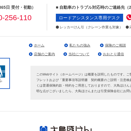
365日 受付・初動）
■ 自動車のトラブル対応時のご連絡先
（
0-256-110
ロードアシスタンス専用デスク
レッカーけん引（クレーン作業も対象）
ホーム
私たちの強み
保険のご相談
店舗のご案内
当社について
おおとり通信
このWebサイト（ホームページ）は概要を説明したものです。ご
フレットおよび「重要事項等説明書 契約概要のご説明・注意喚
くは普通保険約款・特約をご用意しておりますので、大鳥ほけん
明な点がございましたら、大鳥ほけんまたは引受保険会社にお問