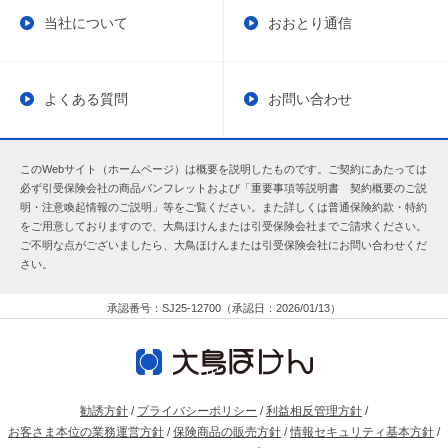
当社について
おおとり通信
よくある質問
お問い合わせ
このWebサイト（ホームページ）は概要を説明したものです。ご契約にあたっては
必ず引受保険会社の商品パンフレットおよび「重要事項等説明書 契約概要のご説
明・注意喚起情報のご説明」等をご覧ください。また詳しくは普通保険約款・特約
をご用意しておりますので、大鳥ほけんまたは引受保険会社までご請求ください。
ご不明な点がございましたら、大鳥ほけんまたは引受保険会社にお問い合わせくだ
さい。
承認番号：SJ25-12700（承認日：2026/01/13）
勧誘方針
/
プライバシーポリシー
/
利益相反管理方針
/
お客さま本位の業務運営方針
/
保険商品の販売方針
/
情報セキュリティ基本方針
/