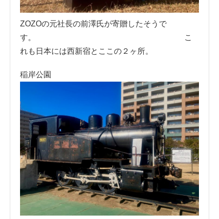
ZOZOの元社長の前澤氏が寄贈したそうで
す。 こ
れも日本には西新宿とここの２ヶ所。
稲岸公園